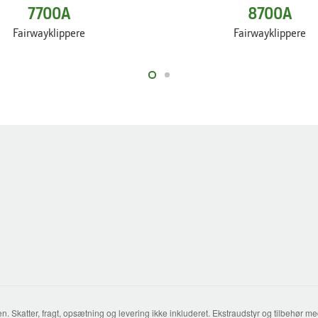
7700A
8700A
Fairwayklippere
Fairwayklippere
katter, fragt, opsætning og levering ikke inkluderet. Ekstraudstyr og tilbehør medfø