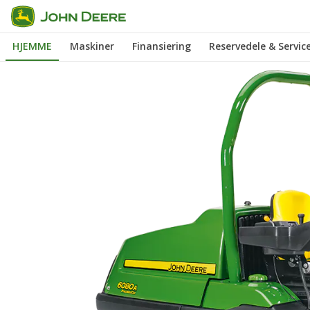
Gå
til
HJEMME
Maskiner
Finansiering
Reservedele & Servic
hovedindhold