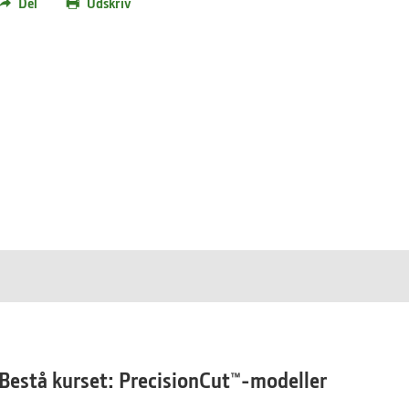
Del
Udskriv
Bestå kurset: PrecisionCut™-modeller