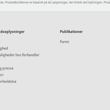
 lande. Produktfunktioner er baseret på de oplysninger, der forelå ved trykningen. P
dsoplysninger
Publikationer
Furen
ighed
ligheder hos forhandler
g presse
ri
erholdelse