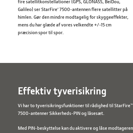
fire satellitkonstellationer (GPS, GLONASS, BeiDou,
Galileo) ser StarFire‘ 7500-
antennen
flere satellitter på
himlen. Gør den mindre modtagelig for skyggeeffekter,
mens du har glæde af vores velkendte +/-15 cm
præcision spor til spor.
Effektiv tyverisikring
Vi har to tyverisikringsfunktioner til rådighed til StarFire™
7500-
antenner
Sikkerheds-PIN og låsesæt.
Med PIN-beskyttelse kan du aktivere og låse modtageren