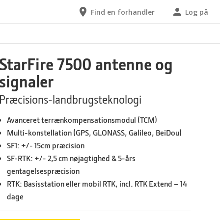
Find en forhandler
Log på
StarFire 7500 antenne og
signaler
Præcisions-landbrugsteknologi
Avanceret terrænkompensationsmodul (TCM)
Multi-konstellation (GPS, GLONASS, Galileo, BeiDou)
SF1: +/- 15cm præcision
SF-RTK: +/- 2,5 cm nøjagtighed & 5-års
gentagelsespræcision
RTK: Basisstation eller mobil RTK, incl. RTK Extend – 14
dage