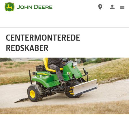
Gå
til
hovedindhold
CENTERMONTEREDE
REDSKABER