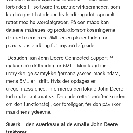
forbindes til software fra partnervirksomheder, som
kan bruges til stedspecifik landbrugsdrift specielt
rettet mod højværdiafgrøder. På den måde kan
dataene målrettes og produktionsomkostningerne
dermed reduceres. 5ML er en pioner inden for
præcisionslandbrug for højværdiafgrøder.
Desuden kan John Deere Connected Support™
maksimere driftstiden for 5ML. Med kundens
udtrykkelige samtykke fjernanalyseres maskindata,
mens 5ML er i drift. Hvis der opdages en
uregelmæssighed, informeres den lokale John Deere
forhandler automatisk. De underretter derefter kunden
om den funktionsfejl, der foreligger, før den påvirker
maskinens ydeevne.
Stærk – den stærkeste af de smalle John Deere
traktorer