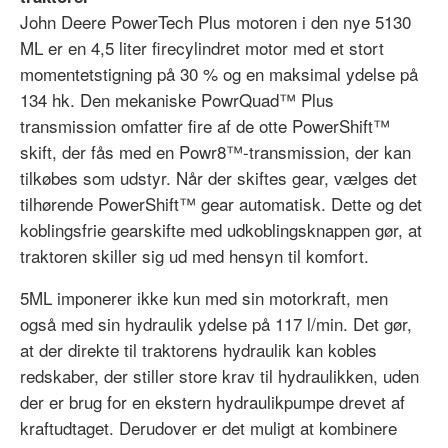
John Deere PowerTech Plus motoren i den nye 5130
ML er en 4,5 liter firecylindret motor med et stort
momentetstigning på 30 % og en maksimal ydelse på
134 hk. Den mekaniske PowrQuad™ Plus
transmission omfatter fire af de otte PowerShift™
skift, der fås med en ​Powr8™-transmission, der kan
tilkøbes som udstyr. Når der skiftes gear, vælges det
tilhørende PowerShift™ gear automatisk. Dette og det
koblingsfrie gearskifte med udkoblingsknappen gør, at
traktoren skiller sig ud med hensyn til komfort.
5ML imponerer ikke kun med sin motorkraft, men
også med sin hydraulik ydelse på 117 l/min. Det gør,
at der direkte til traktorens hydraulik kan kobles
redskaber, der stiller store krav til hydraulikken, uden
der er brug for en ekstern hydraulikpumpe drevet af
kraftudtaget. Derudover er det muligt at kombinere