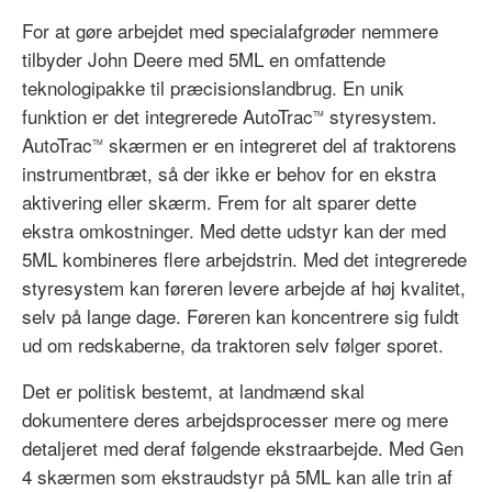
For at gøre arbejdet med specialafgrøder nemmere
tilbyder John Deere med 5ML en omfattende
teknologipakke til præcisionslandbrug. En unik
funktion er det integrerede AutoTrac
styresystem.
TM
AutoTrac
skærmen er en integreret del af traktorens
TM
instrumentbræt, så der ikke er behov for en ekstra
aktivering eller skærm. Frem for alt sparer dette
ekstra omkostninger. Med dette udstyr kan der med
5ML kombineres flere arbejdstrin. Med det integrerede
styresystem kan føreren levere arbejde af høj kvalitet,
selv på lange dage. Føreren kan koncentrere sig fuldt
ud om redskaberne, da traktoren selv følger sporet.
Det er politisk bestemt, at landmænd skal
dokumentere deres arbejdsprocesser mere og mere
detaljeret med deraf følgende ekstraarbejde. Med Gen
4 skærmen som ekstraudstyr på 5ML kan alle trin af