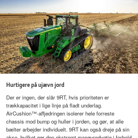
Hurtigere på ujævn jord
Der er ingen, der slår 9RT, hvis prioriteten er
trækkapacitet i lige linje på fladt underlag.
AirCushion™-affjedringen isolerer hele forreste
chassis mod bump og huller i jorden, og gør, at alle
bælter arbejder individuelt. 9RT kan også dreje på sin
akse, hvilket gør den ekstremt manøvredygtig i forhold