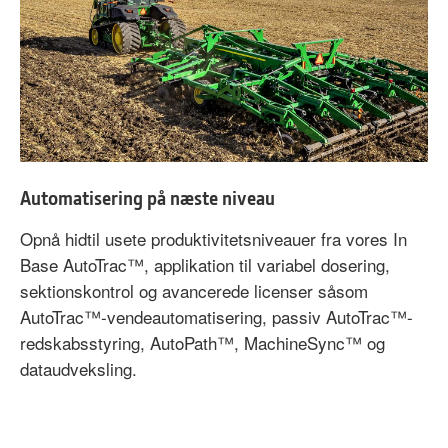
Automatisering på næste niveau
Opnå hidtil usete produktivitetsniveauer fra vores In
Base AutoTrac™, applikation til variabel dosering,
sektionskontrol og avancerede licenser såsom
AutoTrac™-vendeautomatisering, passiv AutoTrac™-
redskabsstyring, AutoPath™, MachineSync™ og
dataudveksling.