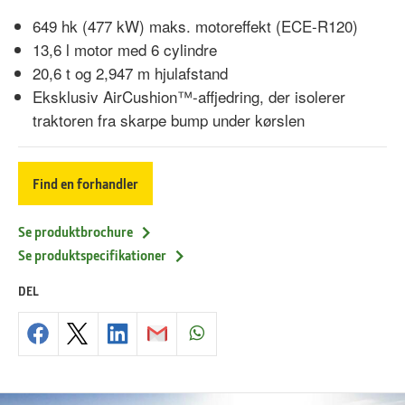
649 hk (477 kW) maks. motoreffekt (ECE-R120)
13,6 l motor med 6 cylindre
20,6 t og 2,947 m hjulafstand
Eksklusiv AirCushion™-affjedring, der isolerer
traktoren fra skarpe bump under kørslen
Find en forhandler
Se produktbrochure
Se produktspecifikationer
DEL