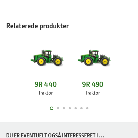
Relaterede produkter
9R 440
9R 490
9R
Traktor
Traktor
Tr
DU ER EVENTUELT OGSÅ INTERESSERET I…