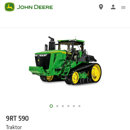
Gå
til
hovedindhold
9RT 590
Traktor